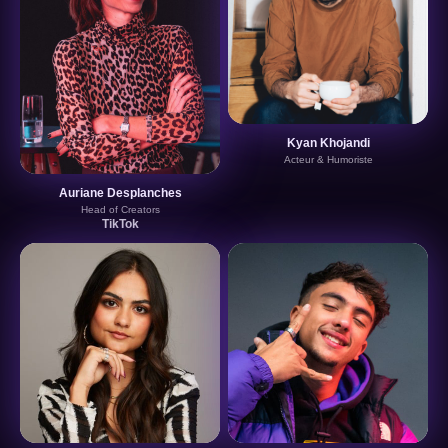
Kyan Khojandi
Acteur & Humoriste
Auriane Desplanches
Head of Creators
TikTok