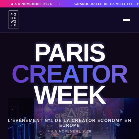
+
GRANDE HALLE DE LA VILLETTE · PARIS
+
8 000 PARTI
PARIS
CREATOR
WEEK
L'ÉVÉNEMENT N°1 DE LA CREATOR ECONOMY EN
EUROPE
4 & 5 NOVEMBRE 2026