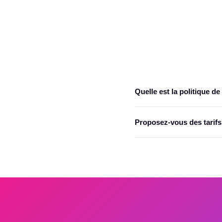
Nombre de bille
Quelle est la politique 
Les billets sont remboursabl
Proposez-vous des tarifs
Oui, les groupes de 5 person
un devis personnalisé.