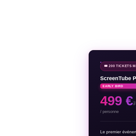
🎟️ 200 TICKETS 
ScreenTube 
EARLY BIRD
499 €
7
/ personne
Le premier événe