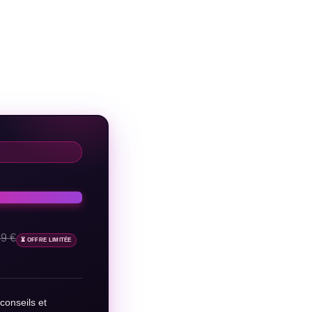
49 €
⏳ OFFRE LIMITÉE
conseils et