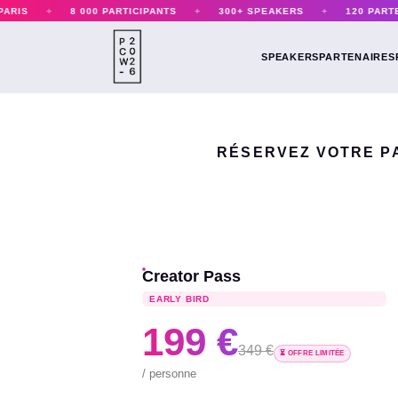
S
+
8 000 PARTICIPANTS
+
300+ SPEAKERS
+
120 PARTENAI
SPEAKERS
PARTENAIRES
RÉSERVEZ VOTRE PA
Creator Pass
EARLY BIRD
199 €
349 €
⏳ OFFRE LIMITÉE
/ personne