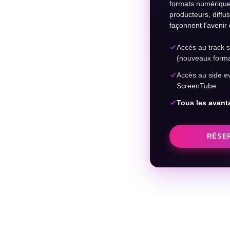
formats numériques
producteurs, diffus
façonnent l'avenir 
Accès au track 
(nouveaux format
Accès au side e
ScreenTube
Tous les avant
RÉSE
Paiement
Paiement sécur