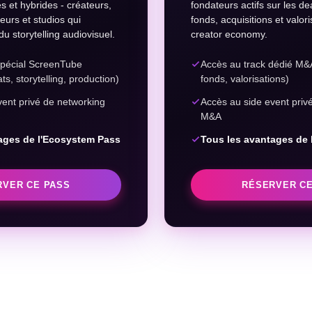
 et hybrides - créateurs,
fondateurs actifs sur les de
eurs et studios qui
fonds, acquisitions et valori
du storytelling audiovisuel.
creator economy.
spécial ScreenTube
Accès au track dédié M&A
s, storytelling, production)
fonds, valorisations)
vent privé de networking
Accès au side event priv
M&A
ages de l'Ecosystem Pass
Tous les avantages de
RVER CE PASS
RÉSERVER CE
isé via Stripe