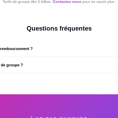
Tarifs de groupe dès 5 billets.
Contactez-nous
pour en savoir plus.
ts
Questions fréquentes
de remboursement ?
es jusqu'à 30 jours avant l'événement. Au-delà, le transfert à un autre p
 de groupe ?
nes et plus bénéficient de tarifs préférentiels. Écrivez à
contact@par