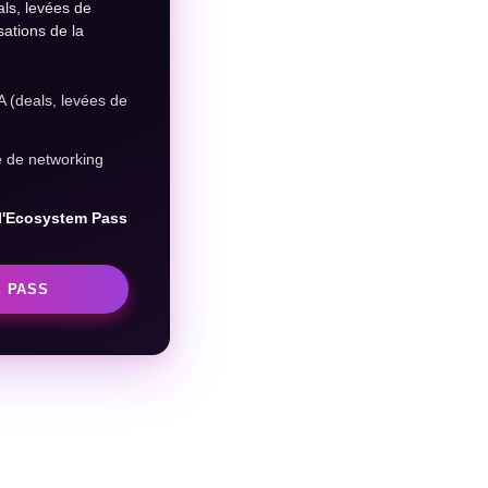
als, levées de
sations de la
 (deals, levées de
é de networking
 l'Ecosystem Pass
 PASS