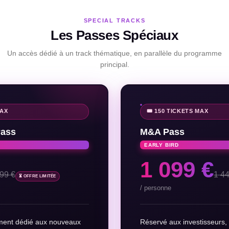
SPECIAL TRACKS
Les Passes Spéciaux
Un accès dédié à un track thématique, en parallèle du programme
principal.
MAX
🎟️ 150 TICKETS MAX
Pass
M&A Pass
EARLY BIRD
1 099 €
99 €
1 4
⏳ OFFRE LIMITÉE
/ personne
ment dédié aux nouveaux
Réservé aux investisseurs, 