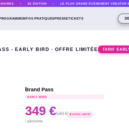
RES
+
3E ÉDITION
+
LE PLUS GRAND ÉVÉNEMENT CREATOR ECON
D
PROGRAMME
INFOS PRATIQUES
PRESSE
TICKETS
SS - EARLY BIRD · OFFRE LIMITÉE
TARIF EARL
Brand Pass
EARLY BIRD
349 €
549 €
⏳ OFFRE LIMITÉE
/ personne