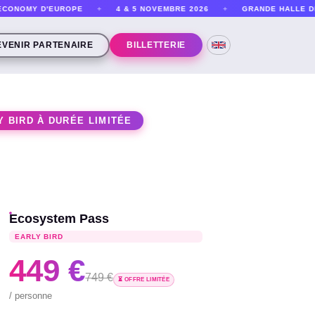
OMY D'EUROPE
+
4 & 5 NOVEMBRE 2026
+
GRANDE HALLE DE LA 
EVENIR PARTENAIRE
BILLETTERIE
Y BIRD À DURÉE LIMITÉE
Ecosystem Pass
EARLY BIRD
449 €
749 €
⏳ OFFRE LIMITÉE
/ personne