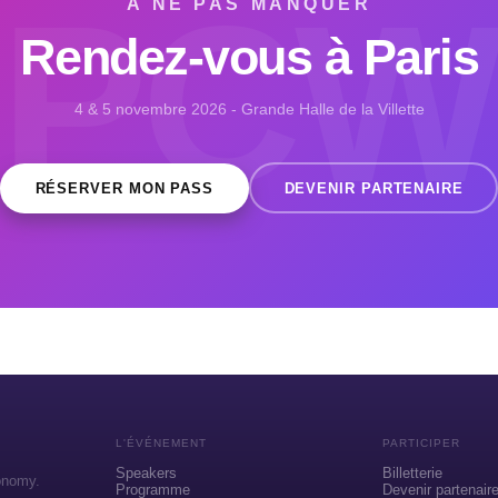
PCW
À NE PAS MANQUER
Rendez-vous à Paris
4 & 5 novembre 2026 - Grande Halle de la Villette
RÉSERVER MON PASS
DEVENIR PARTENAIRE
L'ÉVÉNEMENT
PARTICIPER
Speakers
Billetterie
onomy.
Programme
Devenir partenair