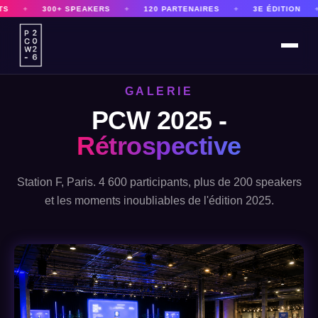
AKERS
+
120 PARTENAIRES
+
3E ÉDITION
+
LE PLUS GRAND
GALERIE
PCW 2025 -
Rétrospective
Station F, Paris. 4 600 participants, plus de 200 speakers
et les moments inoubliables de l'édition 2025.